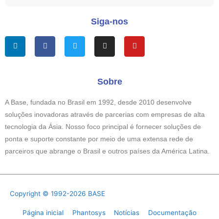
Siga-nos
L
F
T
I
Y
i
a
w
n
o
n
c
i
s
u
k
e
t
t
t
e
b
t
a
u
d
o
e
g
b
Sobre
i
o
r
r
e
n
k
a
-
m
A Base, fundada no Brasil em 1992, desde 2010 desenvolve
f
soluções inovadoras através de parcerias com empresas de alta
tecnologia da Ásia. Nosso foco principal é fornecer soluções de
ponta e suporte constante por meio de uma extensa rede de
parceiros que abrange o Brasil e outros países da América Latina.
Copyright © 1992-2026
BASE
Página inicial
Phantosys
Notícias
Documentação