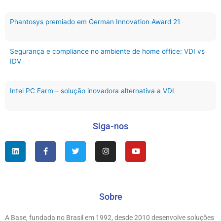
Phantosys premiado em German Innovation Award 21
Segurança e compliance no ambiente de home office: VDI vs
IDV
Intel PC Farm – solução inovadora alternativa a VDI
Siga-nos
L
F
T
I
Y
i
a
w
n
o
n
c
i
s
u
k
e
t
t
t
e
b
t
a
u
d
o
e
g
b
i
o
r
r
e
n
k
Sobre
a
-
m
f
A Base, fundada no Brasil em 1992, desde 2010 desenvolve soluções