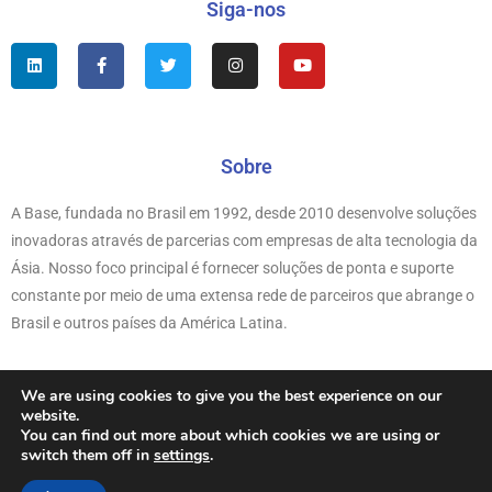
Siga-nos
L
F
T
I
Y
i
a
w
n
o
n
c
i
s
u
k
e
t
t
t
e
b
t
a
u
d
o
e
g
b
i
o
r
r
e
n
k
Sobre
a
-
m
f
A Base, fundada no Brasil em 1992, desde 2010 desenvolve soluções
inovadoras através de parcerias com empresas de alta tecnologia da
Ásia. Nosso foco principal é fornecer soluções de ponta e suporte
constante por meio de uma extensa rede de parceiros que abrange o
Brasil e outros países da América Latina.
We are using cookies to give you the best experience on our
website.
Copyright © 1992-2026
BASE
You can find out more about which cookies we are using or
switch them off in
settings
.
Página inicial
Phantosys
Notícias
Documentação
Legal