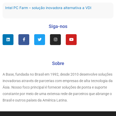
Intel PC Farm – solução inovadora alternativa a VDI
Siga-nos
L
F
T
I
Y
i
a
w
n
o
n
c
i
s
u
k
e
t
t
t
e
b
t
a
u
d
o
e
g
b
i
o
r
r
e
n
k
Sobre
a
-
m
f
A Base, fundada no Brasil em 1992, desde 2010 desenvolve soluções
inovadoras através de parcerias com empresas de alta tecnologia da
Ásia. Nosso foco principal é fornecer soluções de ponta e suporte
constante por meio de uma extensa rede de parceiros que abrange o
Brasil e outros países da América Latina.