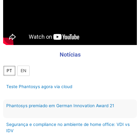
Notícias
PT
EN
Teste Phantosys agora via cloud
Phantosys premiado em German Innovation Award 21
Segurança e compliance no ambiente de home office: VDI vs
IDV